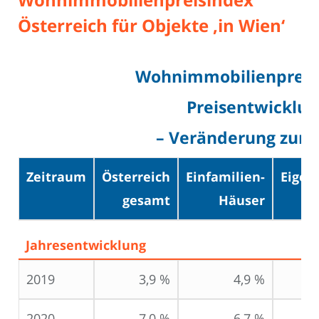
Österreich für Objekte ‚in Wien‘
Wohnimmobilienpreisi
Preisentwicklung
– Veränderung zum 
Zeitraum
Österreich
Einfamilien-
Eige
gesamt
Häuser
Jahresentwicklung
2019
3,9 %
4,9 %
2020
7,0 %
6,7 %