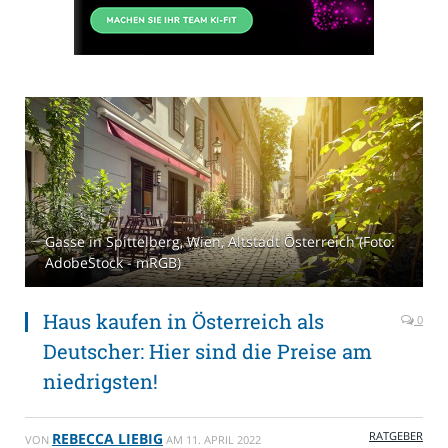
Gasse in Spittelberg, Wien, Altstadt Österreich (Foto:
AdobeStock - mRGB)
Haus kaufen in Österreich als
0
Deutscher: Hier sind die Preise am
niedrigsten!
RATGEBER
REBECCA LIEBIG
VON
AM
11. APRIL 2022