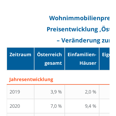
Wohnimmobilienpreisi
Preisentwicklung ‚Öste
– Veränderung zum 
Zeitraum
Österreich
Einfamilien-
Eige
gesamt
Häuser
Jahresentwicklung
2019
3,9 %
2,0 %
2020
7,0 %
9,4 %