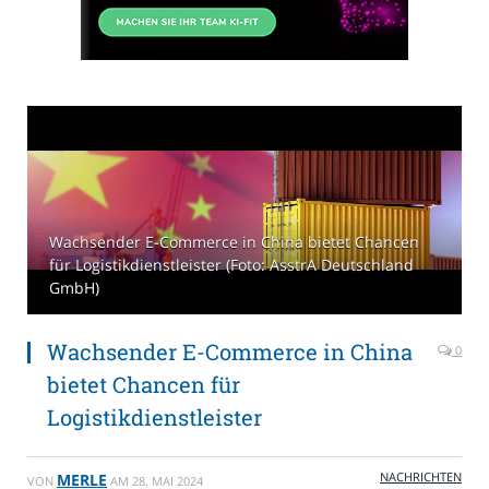
Wachsender E-Commerce in China bietet Chancen
für Logistikdienstleister (Foto: AsstrA Deutschland
GmbH)
Wachsender E-Commerce in China
0
bietet Chancen für
Logistikdienstleister
NACHRICHTEN
MERLE
VON
AM
28. MAI 2024