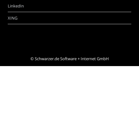
LinkedIn
XING
©
Schwarzer.de Software + Internet GmbH