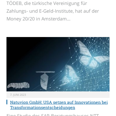
TÖDEB, die türkische Vereinigung für
Zahlungs- und E-Geld-Institute, hat auf der
Money 20/20 in Amsterdam…
7. JUNI 2023
Natuvion GmbH: USA setzen auf Innovationen bei
Transformationsentscheidungen
Eine Studie des SAP-Beratungshauses NTT