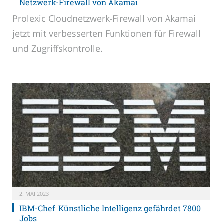
Netzwerk-Firewall von Akamai
Prolexic Cloudnetzwerk-Firewall von Akamai
jetzt mit verbesserten Funktionen für Firewall
und Zugriffskontrolle.
2. MAI 2023
IBM-Chef: Künstliche Intelligenz gefährdet 7800
Jobs