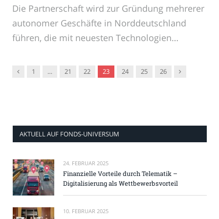
Die Partnerschaft wird zur Gründung mehrerer
autonomer Geschäfte in Norddeutschland
führen, die mit neuesten Technologien…
Vorgänger
Nachfolger
1
…
21
22
23
24
25
26
AKTUELL AUF FONDS-UNIVERSUM
24. FEBRUAR 2025
Finanzielle Vorteile durch Telematik –
Digitalisierung als Wettbewerbsvorteil
10. FEBRUAR 2025