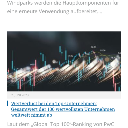
Windparks werden die Hauptkomponenten für
eine erneute Verwendung aufbereitet.…
2. JUNI 2023
Wertverlust bei den Top-Unternehmen:
Gesamtwert der 100 wertvollsten Unternehmen
weltweit nimmt ab
Laut dem „Global Top 100“-Ranking von PwC