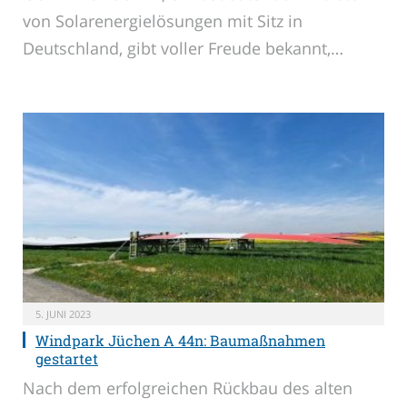
von Solarenergielösungen mit Sitz in
Deutschland, gibt voller Freude bekannt,…
5. JUNI 2023
Windpark Jüchen A 44n: Baumaßnahmen
gestartet
Nach dem erfolgreichen Rückbau des alten