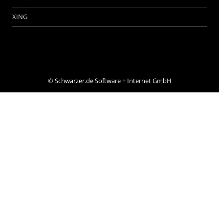
XING
©
Schwarzer.de Software + Internet GmbH