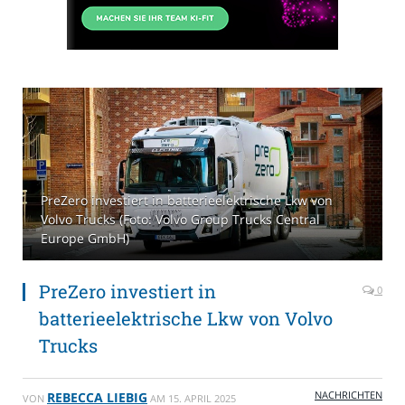
PreZero investiert in batterieelektrische Lkw von
Volvo Trucks (Foto: Volvo Group Trucks Central
Europe GmbH)
PreZero investiert in
0
batterieelektrische Lkw von Volvo
Trucks
NACHRICHTEN
REBECCA LIEBIG
VON
AM
15. APRIL 2025